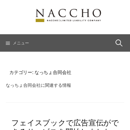
コ
ン
テ
ン
ツ
へ
検
メニュー
ス
キ
索:
ッ
プ
カテゴリー:
なっちょ合同会社
なっちょ合同会社に関連する情報
フェイスブックで広告宣伝がで