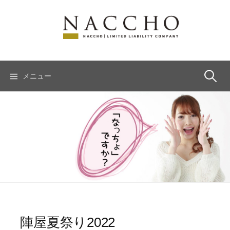
コ
ン
テ
ン
ツ
へ
検
メニュー
ス
キ
索:
ッ
プ
陣屋夏祭り2022