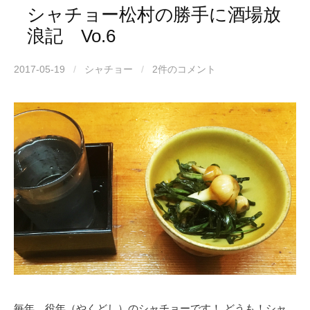
シャチョー松村の勝手に酒場放
浪記 Vo.6
2017-05-19
/
シャチョー
/
2件のコメント
毎年、役年（やくどし）のシャチョーです！ どうも！シャ