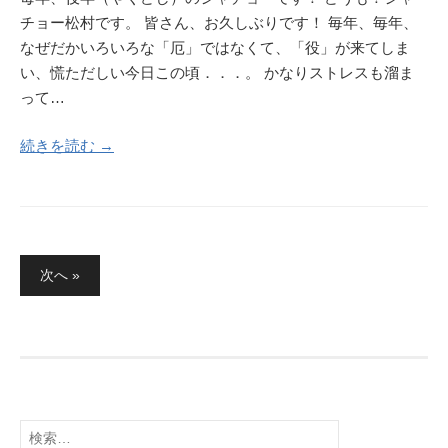
チョー松村です。 皆さん、お久しぶりです！ 毎年、毎年、
なぜだかいろいろな「厄」ではなくて、「役」が来てしま
い、慌ただしい今日この頃．．．。 かなりストレスも溜ま
って…
続きを読む →
投
次へ »
稿
の
ペ
ー
ジ
検
送
索: